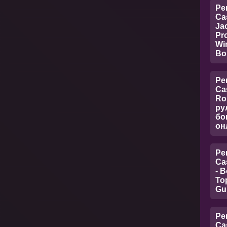
Pe
Ca
Ja
Pr
Wi
Bo
Pe
Ca
Ro
ру
бо
он
Pe
Ca
- 
To
Gu
Pe
Ca