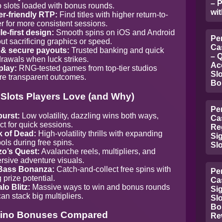
– P
 slots loaded with bonus rounds.
wi
er-friendly RTP:
Find titles with higher return-to-
r for more consistent sessions.
e-first design:
Smooth spins on iOS and Android
Pe
ut sacrificing graphics or speed.
Ca
 & secure payouts:
Trusted banking and quick
– 
rawals when luck strikes.
Ac
play:
RNG-tested games from top-tier studios
Sl
re transparent outcomes.
Bo
 Slots Players Love (and Why)
Pe
burst:
Low volatility, dazzling wins both ways,
Ca
ct for quick sessions.
Reg
 of Dead:
High-volatility thrills with expanding
Sig
ls during free spins.
Sl
o’s Quest:
Avalanche reels, multipliers, and
rsive adventure visuals.
Bass Bonanza:
Catch-and-collect free spins with
Pe
g prize potential.
Ca
lo Blitz:
Massive ways to win and bonus rounds
Si
can stack big multipliers.
Slo
Bo
ino Bonuses Compared
Re