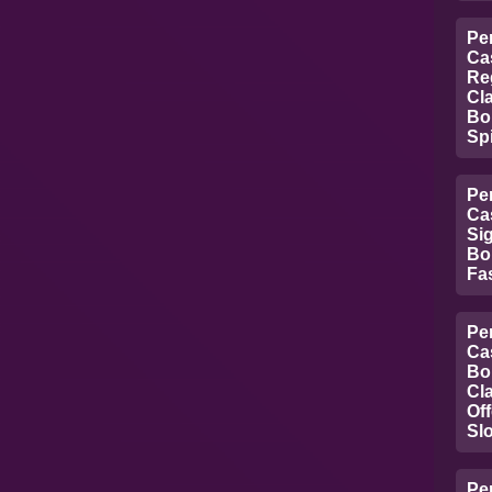
Pe
Ca
Reg
Cl
Bo
Sp
Pe
Ca
Si
Bo
Fas
Pe
Ca
Bo
Cl
Off
Slo
Pe