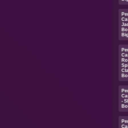
Pe
Ca
Ja
Bo
Bi
Pe
Ca
Rou
Spi
Cl
Bo
Pe
Ca
- S
Bo
Pe
Ca