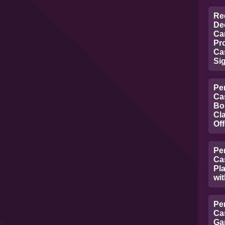
Re
De
Ca
Pr
Ca
Si
Pe
Ca
Bo
Cl
Off
Pe
Ca
Pla
wi
Pe
Ca
Ga