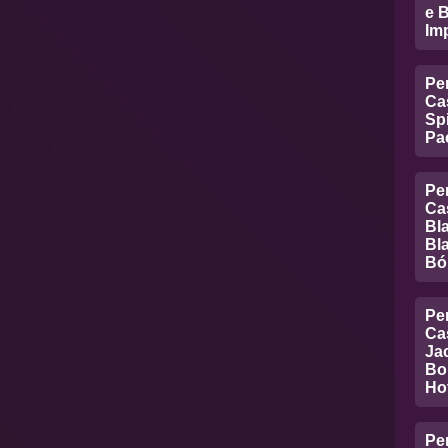
e 
Im
Pe
Cas
Sp
Pa
Pe
Ca
Bl
Bl
Bó
Pe
Ca
Ja
Bo
Hot
Pe