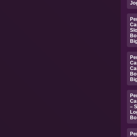
Jo
Pe
Ca
Slo
Bo
Bi
Pe
Ca
Cas
Bo
Bi
Pe
Ca
– 
Log
Bo
Pe