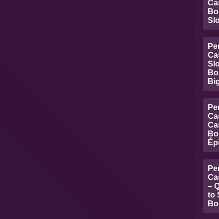
Ca
Bo
Sl
Pe
Ca
Slo
Bo
Bi
Pe
Ca
Ca
Bo
Ép
Pe
Ca
– 
to 
Bo