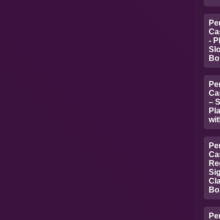
Pe
Ca
- P
Sl
Bo
Pe
Ca
– S
Pla
wi
Pe
Ca
Reg
Si
Cl
Bo
Pe