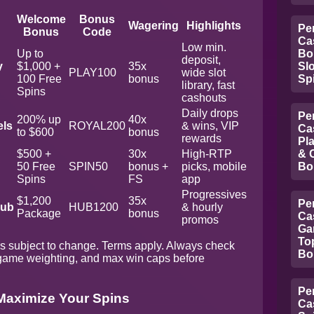
Welcome
Bonus
Wagering
Highlights
Pe
Bonus
Code
Ca
Low min.
Bo
Up to
deposit,
Slo
y
$1,000 +
35x
PLAY100
wide slot
Sp
100 Free
bonus
library, fast
Spins
cashouts
Daily drops
Pe
200% up
40x
els
ROYAL200
& wins, VIP
Ca
to $600
bonus
rewards
Pla
& 
$500 +
30x
High-RTP
Bo
50 Free
SPIN50
bonus +
picks, mobile
Spins
FS
app
Progressives
$1,200
35x
Pe
Hub
HUB1200
& hourly
Package
bonus
Ca
promos
Ga
To
s subject to change. Terms apply. Always check
Bo
y, game weighting, and max win caps before
Pe
Maximize Your Spins
Ca