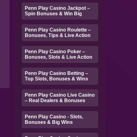
Penn Play Casino Jackpot –
Spin Bonuses & Win Big
Penn Play Casino Roulette –
Bonuses, Tips & Live Action
Penn Play Casino Poker –
Bonuses, Slots & Live Action
Penn Play Casino Betting –
Top Slots, Bonuses & Wins
Penn Play Casino Live Casino
– Real Dealers & Bonuses
Penn Play Casino - Slots,
Bonuses & Big Wins