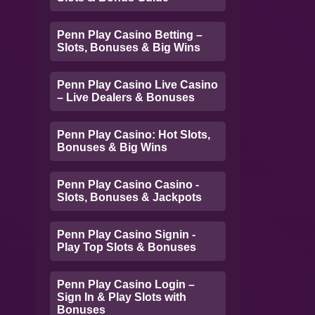
Penn Play Casino Betting –
Slots, Bonuses & Big Wins
Penn Play Casino Live Casino
– Live Dealers & Bonuses
Penn Play Casino: Hot Slots,
Bonuses & Big Wins
Penn Play Casino Casino -
Slots, Bonuses & Jackpots
Penn Play Casino Signin -
Play Top Slots & Bonuses
Penn Play Casino Login –
Sign In & Play Slots with
Bonuses