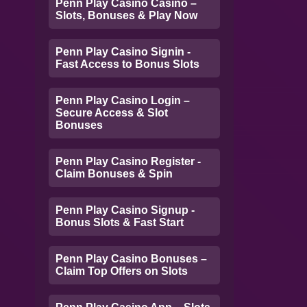
Penn Play Casino Casino –
Slots, Bonuses & Play Now
Penn Play Casino Signin -
Fast Access to Bonus Slots
Penn Play Casino Login –
Secure Access & Slot
Bonuses
Penn Play Casino Register -
Claim Bonuses & Spin
Penn Play Casino Signup -
Bonus Slots & Fast Start
Penn Play Casino Bonuses –
Claim Top Offers on Slots