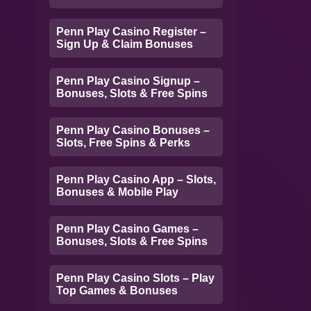
Penn Play Casino Register –
Sign Up & Claim Bonuses
Penn Play Casino Signup –
Bonuses, Slots & Free Spins
Penn Play Casino Bonuses –
Slots, Free Spins & Perks
Penn Play Casino App – Slots,
Bonuses & Mobile Play
Penn Play Casino Games –
Bonuses, Slots & Free Spins
Penn Play Casino Slots – Play
Top Games & Bonuses