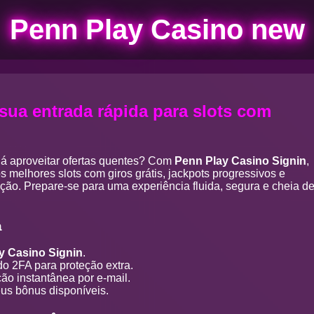
Penn Play Casino new
sua entrada rápida para slots com
já aproveitar ofertas quentes? Com
Penn Play Casino Signin
,
s melhores slots com giros grátis, jackpots progressivos e
ão. Prepare-se para uma experiência fluida, segura e cheia d
a
y Casino Signin
.
do 2FA para proteção extra.
o instantânea por e-mail.
seus bônus disponíveis.