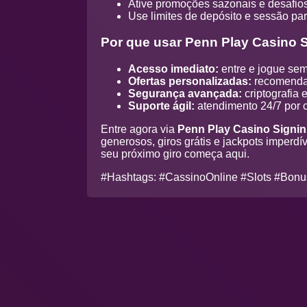
Ative promoções sazonais e desafios
Use limites de depósito e sessão par
Por que usar Penn Play Casino 
Acesso imediato:
entre e jogue sem
Ofertas personalizadas:
recomendaç
Segurança avançada:
criptografia 
Suporte ágil:
atendimento 24/7 por c
Entre agora via
Penn Play Casino Signin
generosos, giros grátis e jackpots imperd
seu próximo giro começa aqui.
#Hashtags: #CassinoOnline #Slots #Bon