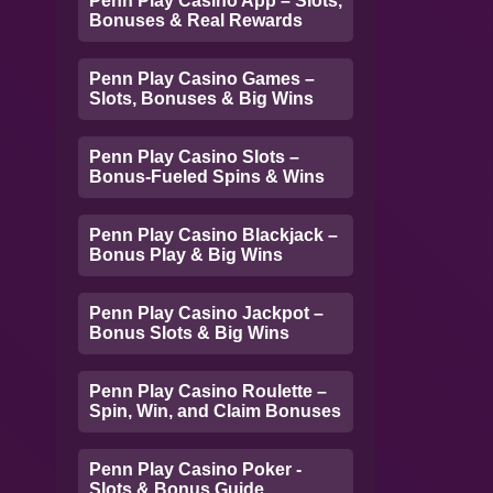
Penn Play Casino App – Slots,
Bonuses & Real Rewards
Penn Play Casino Games –
Slots, Bonuses & Big Wins
Penn Play Casino Slots –
Bonus-Fueled Spins & Wins
Penn Play Casino Blackjack –
Bonus Play & Big Wins
Penn Play Casino Jackpot –
Bonus Slots & Big Wins
Penn Play Casino Roulette –
Spin, Win, and Claim Bonuses
Penn Play Casino Poker -
Slots & Bonus Guide