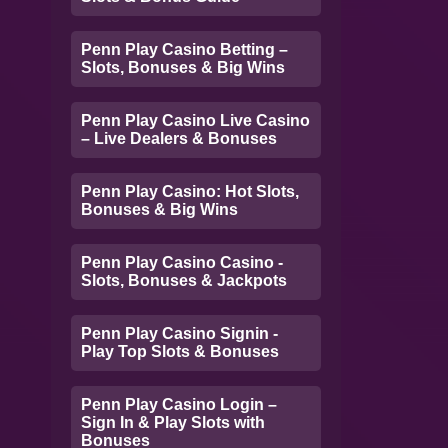
Penn Play Casino Betting –
Slots, Bonuses & Big Wins
Penn Play Casino Live Casino
– Live Dealers & Bonuses
Penn Play Casino: Hot Slots,
Bonuses & Big Wins
Penn Play Casino Casino -
Slots, Bonuses & Jackpots
Penn Play Casino Signin -
Play Top Slots & Bonuses
Penn Play Casino Login –
Sign In & Play Slots with
Bonuses