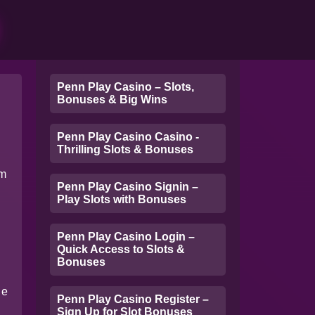
Penn Play Casino – Slots,
Bonuses & Big Wins
Penn Play Casino Casino -
Thrilling Slots & Bonuses
om
Penn Play Casino Signin –
Play Slots with Bonuses
Penn Play Casino Login –
Quick Access to Slots &
Bonuses
 e
Penn Play Casino Register –
Sign Up for Slot Bonuses