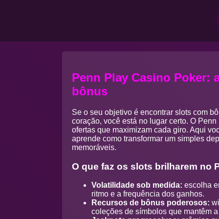
Penn Play Casino Poker: a
bônus
Se o seu objetivo é encontrar slots com b
coração, você está no lugar certo. O Pen
ofertas que maximizam cada giro. Aqui vo
aprende como transformar um simples depós
memoráveis.
O que faz os slots brilharem no
Volatilidade sob medida:
escolha en
ritmo e a frequência dos ganhos.
Recursos de bônus poderosos:
wi
coleções de símbolos que mantêm a 