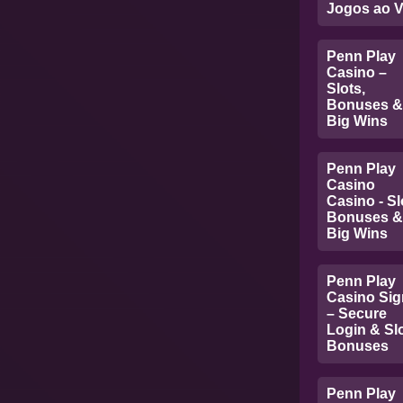
Jogos ao V
Penn Play
Casino –
Slots,
Bonuses &
Big Wins
Penn Play
Casino
Casino - Sl
Bonuses &
Big Wins
Penn Play
Casino Sig
– Secure
Login & Sl
Bonuses
Penn Play