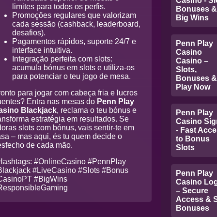
Casino - Sl
limites para todos os perfis.
Bonuses &
Promoções regulares que valorizam
Big Wins
cada sessão (cashback, leaderboard,
desafios).
Pagamentos rápidos, suporte 24/7 e
Penn Play
interface intuitiva.
Casino
Integração perfeita com slots:
Casino –
acumula bónus em slots e utiliza-os
Slots,
para potenciar o teu jogo de mesa.
Bonuses &
Play Now
onto para jogar com cabeça fria e lucros
uentes? Entra nas mesas do
Penn Play
asino Blackjack
, reclama o teu bónus e
Penn Play
ansforma estratégia em resultados. Se
Casino Sig
oras slots com bónus, vais sentir-te em
- Fast Acc
sa – mas aqui, és tu quem decide o
to Bonus
esfecho de cada mão.
Slots
Hashtags: #OnlineCasino #PennPlay
Blackjack #LiveCasino #Slots #Bonus
Penn Play
CasinoPT #BigWins
Casino Log
ResponsibleGaming
– Secure
Access & S
Bonuses