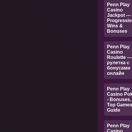
Penn Play
Casino
Jackpot —
Progressiv
Wins &
Bonuses
Penn Play
Casino
Roulette —
рулетка с
бонусами
онлайн
Penn Play
Casino Po
- Bonuses,
Top Games
Guide
Penn Play
Casino