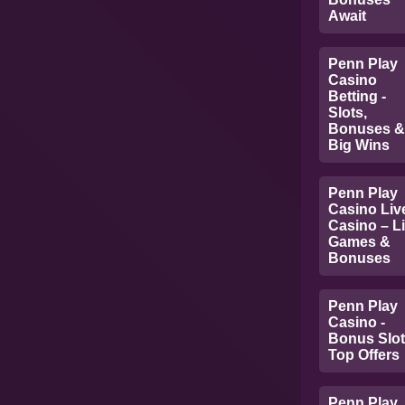
Await
Penn Play
Casino
Betting -
Slots,
Bonuses &
Big Wins
Penn Play
Casino Liv
Casino – L
Games &
Bonuses
Penn Play
Casino -
Bonus Slot
Top Offers
Penn Play