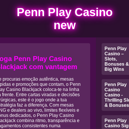
Penn Play Casino
new
Penn Play
Casino –
oga Penn Play Casino
Slots,
Bonuses &
lackjack com vantagem
Big Wins
e procuras emoção autêntica, mesas
ápidas e promoções que contam, o Penn
Penn Play
ay Casino Blackjack coloca-te na linha
Casino
 frente. Entre cartas viradas e decisões
Casino -
rúrgicas, este é o jogo onde a tua
Thrilling Sl
tratégia faz a diferença. Com mesas
& Bonuses
G e dealers ao vivo, limites flexíveis e
ónus dedicados, o Penn Play Casino
ackjack combina ritmo, transparência e
Penn Play
agamentos consistentes numa
Casino Sig