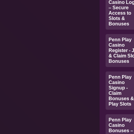
Casino Log
– Secure
Access to
Slots &
Bonuses
Penn Play
Casino
Register - 
& Claim Sl
Bonuses
Penn Play
Casino
Signup -
Claim
Bonuses &
Play Slots
Penn Play
Casino
Bonuses –