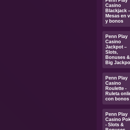
Penn Play
Casino
Blackjack 
Mesas en v
y bonos
Penn Play
Casino
Jackpot –
Slots,
Bonuses &
Big Jackpo
Penn Play
Casino
Roulette -
Ruleta onli
con bonos
Penn Play
Casino Po
- Slots &
Bonuses