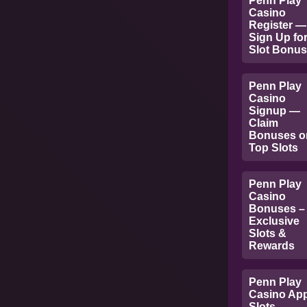
Penn Play
Casino
Register —
Sign Up fo
Slot Bonu
Penn Play
Casino
Signup —
Claim
Bonuses o
Top Slots
Penn Play
Casino
Bonuses –
Exclusive
Slots &
Rewards
Penn Play
Casino App
Slots,